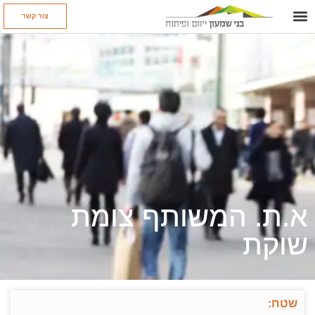
צור קשר
א.ת. המשותף צומת
שוקת
שטח: