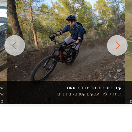
קידום ופיתוח התיירות והיזמות
אז
תיירות וליווי עסקים קטנים- בינוניים
אז
ם
בי